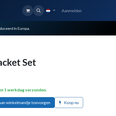
Aanmelden
uceerd in Europa.
acket Set
en 1 werkdag verzonden.
an winkelmandje toevoegen
Koop nu