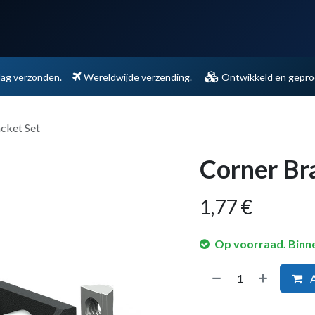
Support
Contact
dag verzonden.
Wereldwijde verzending.
Ontwikkeld en geprod
cket Set
Corner Br
1,77
€
Op voorraad. Binn
A