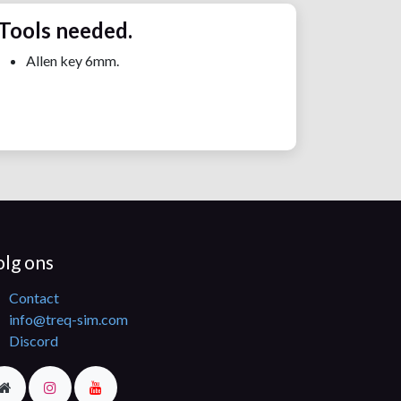
Tools needed.
Allen key 6mm.
olg ons
Contact
info@treq-sim.com
Discord