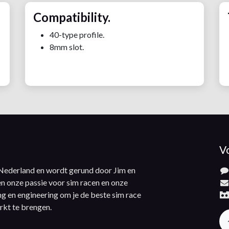
Compatibility.
40-type profile.
8mm slot.
V
 Nederland en wordt gerund door Jim en
n onze passie voor sim racen en onze
ng en engineering om je de beste sim race
rkt te brengen.