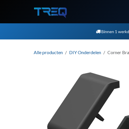
Overslaan naar inhoud
Shop
Blog
Showroom
Binnen 1 werk
Alle producten
DIY Onderdelen
Corner Bra