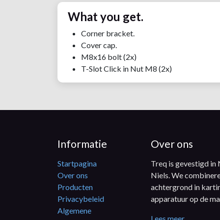
What you get.
Corner bracket.
Cover cap.
M8x16 bolt (2x)
T-Slot Click in Nut M8 (2x)
Informatie
Over ons
Startpagina
Treq is gevestigd in
Over ons
Niels. We combinere
Producten
achtergrond in karti
Privacybeleid
apparatuur op de ma
Algemene
Lees meer.