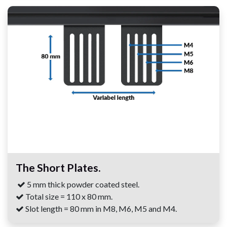
The Short Plates.
5 mm thick powder coated steel.
Total size = 110 x 80 mm.
Slot length = 80 mm in M8, M6, M5 and M4.